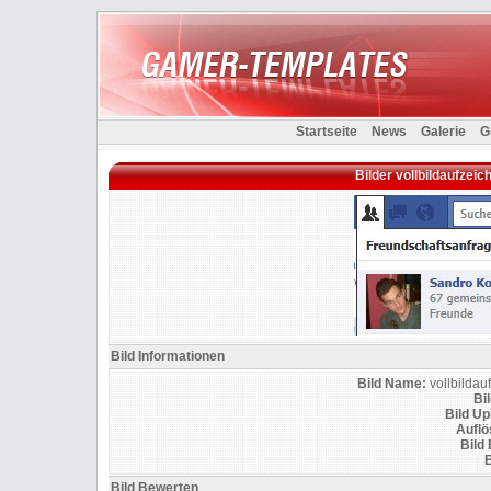
Startseite
News
Galerie
G
Bilder vollbildaufze
Bild Informationen
Bild Name:
vollbilda
Bi
Bild U
Auflö
Bild
B
Bild Bewerten