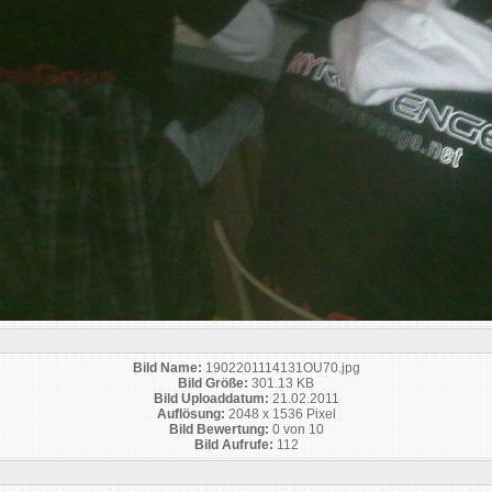
Bild Name:
1902201114131OU70.jpg
Bild Größe:
301.13 KB
Bild Uploaddatum:
21.02.2011
Auflösung:
2048 x 1536 Pixel
Bild Bewertung:
0 von 10
Bild Aufrufe:
112