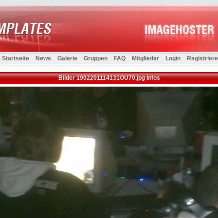
Startseite
News
Galerie
Gruppen
FAQ
Mitglieder
Login
Registrier
Bilder 1902201114131OU70.jpg Infos