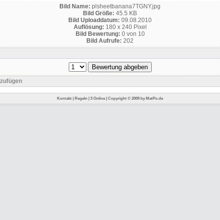
Bild Name:
plsheetbanana7TGNY.jpg
Bild Größe:
45.5 KB
Bild Uploaddatum:
09.08.2010
Auflösung:
180 x 240 Pixel
Bild Bewertung:
0 von 10
Bild Aufrufe:
202
nzufügen
Kontakt
|
Regeln
|
3 Online
|
Copyright © 2009 by
MatPo.de