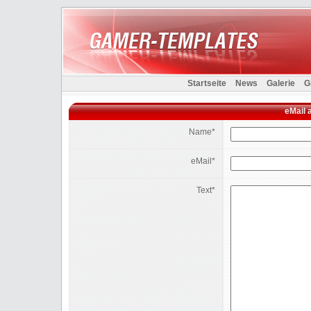
Startseite
News
Galerie
G
eMail 
Name*
eMail*
Text*