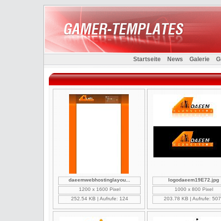
Startseite
News
Galerie
G
daeemwebhostinglayou...
logodaeem19E72.jpg
1200 x 1600 Pixel
1000 x 800 Pixel
252.54 KB | Aufrufe: 124
203.78 KB | Aufrufe: 50