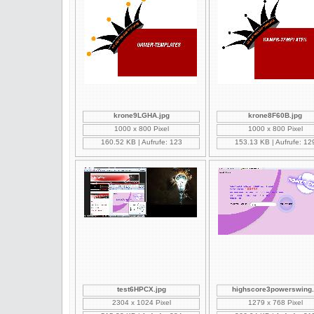
krone9LGHA.jpg
krone8F60B.jpg
1000 x 800 Pixel
1000 x 800 Pixel
160.52 KB | Aufrufe: 123
153.13 KB | Aufrufe: 12
test6HPCX.jpg
highscore3powerswing.
2304 x 1024 Pixel
1279 x 768 Pixel