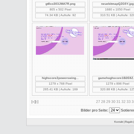
gt8xo303JMA7R.png
neuebitmapQZG5Y.jpg
805 x 502 Pixel
1680 x 1050 Pixel
74.34 KB | Aufrufe: 92
310.51 KB | Aufrufe: 32
highscore2powerswing...
gamehoghscore1B2E8Z..
1279 x 768 Pixel
1279 x 896 Pixel
265.41 KB | Aufrufe: 169
320.88 KB | Aufrufe: 12
[
«
][
‹
]
27
28
29
30
31
32
33
3
Bilder pro Seite:
Sotiere
Kontakt
|
Regeln