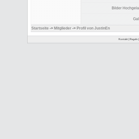
Bilder Hochgela
Gal
Startseite
->
Mitglieder
->
Profil von JustinEn
Kontakt
|
Regeln