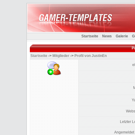
Startseite
News
Galerie
G
Pr
Startseite
->
Mitglieder
->
Profil von JustinEn
e
Y
Webse
Letzter L
Angemeldet S